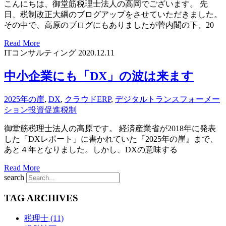
こんにちは、御堂筋税理士法人の高岡でございます。 先
日、税制改正大綱のブログアップをさせていただきました。
その中で、高原のブログにもありましたが菅内閣の下、20
Read More
ITコンサルティング
2020.12.11
中小企業にも「DX」の波は来ます
2025年の崖
,
DX
,
クラウドERP
,
デジタルトランスフォーメー
ション投資促進税制
御堂筋税理士法人の高原です。 経済産業省が2018年に発表
した「DXレポート」に書かれていた『2025年の崖』まで、
あと４年となりました。しかし、DXの意味する
Read More
Posts
search
navigation
TAG ARCHIVES
税理士 (11)