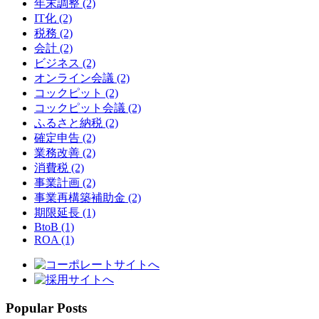
年末調整 (2)
IT化 (2)
税務 (2)
会計 (2)
ビジネス (2)
オンライン会議 (2)
コックピット (2)
コックピット会議 (2)
ふるさと納税 (2)
確定申告 (2)
業務改善 (2)
消費税 (2)
事業計画 (2)
事業再構築補助金 (2)
期限延長 (1)
BtoB (1)
ROA (1)
Popular Posts