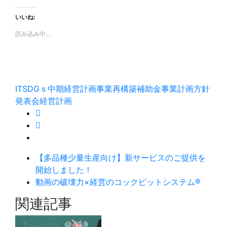
いいね:
読み込み中…
IT
SDGｓ
中期経営計画
事業再構築補助金
事業計画
方針
発表会
経営計画
【多品種少量生産向け】新サービスのご提供を
開始しました！
動画の破壊力×経営のコックピットシステム®
関連記事