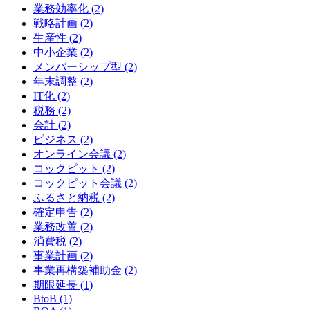
業務効率化 (2)
戦略計画 (2)
生産性 (2)
中小企業 (2)
メンバーシップ型 (2)
年末調整 (2)
IT化 (2)
税務 (2)
会計 (2)
ビジネス (2)
オンライン会議 (2)
コックピット (2)
コックピット会議 (2)
ふるさと納税 (2)
確定申告 (2)
業務改善 (2)
消費税 (2)
事業計画 (2)
事業再構築補助金 (2)
期限延長 (1)
BtoB (1)