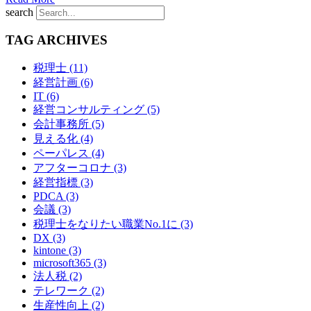
Posts
search
navigation
TAG ARCHIVES
税理士 (11)
経営計画 (6)
IT (6)
経営コンサルティング (5)
会計事務所 (5)
見える化 (4)
ペーパレス (4)
アフターコロナ (3)
経営指標 (3)
PDCA (3)
会議 (3)
税理士をなりたい職業No.1に (3)
DX (3)
kintone (3)
microsoft365 (3)
法人税 (2)
テレワーク (2)
生産性向上 (2)