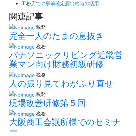
工務店での事前確定届出給与の活用
関連記事
税務
完全一人のたまの息抜き
税務
パナソニックリビング近畿営
業マン向け財務初級研修
税務
人の振り見てわがふり直せ
税務
現場改善研修第５回
税務
大阪商工会議所様でのセミナ
ー